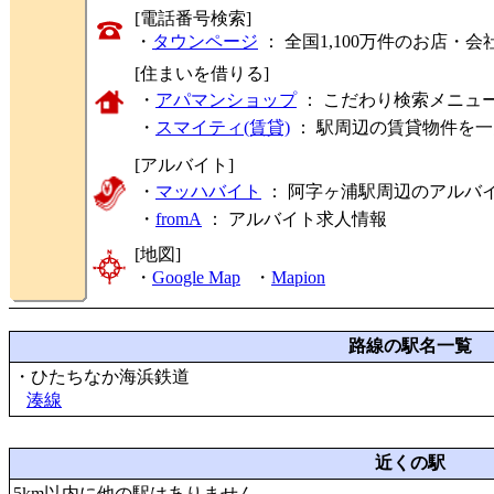
[電話番号検索]
・
タウンページ
： 全国1,100万件のお店
[住まいを借りる]
・
アパマンショップ
： こだわり検索メニュ
・
スマイティ(賃貸)
： 駅周辺の賃貸物件を
[アルバイト]
・
マッハバイト
： 阿字ヶ浦駅周辺のアルバ
・
fromA
：
アルバイト求人情報
[地図]
・
Google Map
・
Mapion
路線の駅名一覧
・ひたちなか海浜鉄道
湊線
近くの駅
5km以内に他の駅はありません