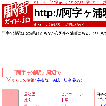
アドレスに「○○駅.jp」と入れるだけ！駅街ガイド
http://阿字ヶ浦
｜
｜
使い方
よくある質問
ご利用にあたって
阿字ケ浦駅は茨城県ひたちなか市阿字ケ浦町にある、ひたち
「阿字ヶ浦駅」周辺で
暮らしの情報
:
美容院・病院・駐車場など
・
居酒屋
・ビアガーデン
阿字
それ
・
焼肉
・
中華
・
ぐ
・
ラーメン
・
すし