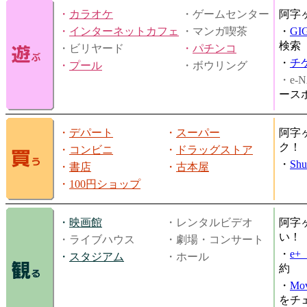
・
カラオケ
・ゲームセンター
阿字
・
インターネットカフェ
・マンガ喫茶
・
GI
検索
・ビリヤード
・
パチンコ
・
チ
・
プール
・ボウリング
・e-N
ース
・
デパート
・
スーパー
阿字
ク！
・
コンビニ
・
ドラッグストア
・
Shu
・
書店
・
古本屋
・
100円ショップ
・
映画館
・レンタルビデオ
阿字
い！
・ライブハウス
・劇場・コンサート
・
e
・
スタジアム
・ホール
約
・
Mov
をチ