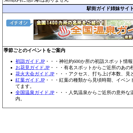
駅街ガイド姉妹サイ
季節ごとのイベントをご案内
初詣ガイド.JP
・・・神社約600か所の初詣スポット情
お花見ガイド.JP
・・・有名スポットからご近所のあの桜
花火大会ガイド.JP
・・・アクセス、打ち上げ本数、見
紅葉ガイド.JP
・・・紅葉の種類から見頃時期、イベン
てます。
全国温泉ガイド.JP
・・・人気温泉からご近所の意外な
内。