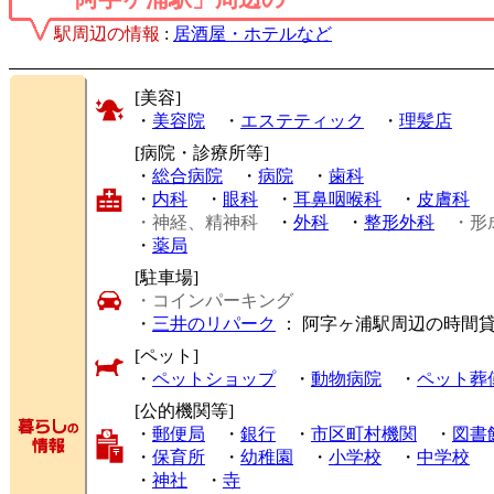
駅周辺の情報
:
居酒屋・ホテルなど
[美容]
・
美容院
・
エステティック
・
理髪店
[病院・診療所等]
・
総合病院
・
病院
・
歯科
・
内科
・
眼科
・
耳鼻咽喉科
・
皮膚科
・神経、精神科
・
外科
・
整形外科
・形
・
薬局
[駐車場]
・コインパーキング
・
三井のリパーク
： 阿字ヶ浦駅周辺の時間
[ペット]
・
ペットショップ
・
動物病院
・
ペット葬
[公的機関等]
・
郵便局
・
銀行
・
市区町村機関
・
図書
・
保育所
・
幼稚園
・
小学校
・
中学校
・
神社
・
寺