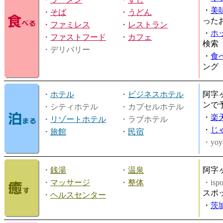
・
美
・
そば
・
うどん
った
・
ファミレス
・
レストラン
・
ホ
・
ファストフード
・
カフェ
検索
・デリバリー
・
食
ング
・
ホテル
・
ビジネスホテル
阿字
ンで
・シティホテル
・カプセルホテル
・
楽
・
リゾートホテル
・ラブホテル
・
じ
・
旅館
・
民宿
・yoy
・
銭湯
・
温泉
阿字
・
マッサージ
・
整体
・is
スポ
・
ヘルスセンター
・
茨