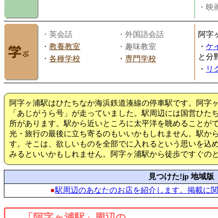
・映画
・英会話
・外国語会話
阿字
・
教養教室
・趣味教室
・
ケ
と分
・
各種学校
・
専門学校
・
リ
阿字ヶ浦駅はひたちなか海浜鉄道湊線の停車駅です。阿字
「あじがうら号」が走っていました。駅周辺には国営ひた
所があります。駅から近いところに太平洋を眺めることが
光・旅行の最後に立ち寄るのもいいかもしれません。駅から
す。そこは、欲しいものを全部でに入れるという思いを込
みるといいかもしれません。阿字ヶ浦駅から徒歩ですぐの
見つけた!jp 地域版
●
駅周辺のあなたのお店を紹介します。掲載に
「阿字ヶ浦駅」周辺の