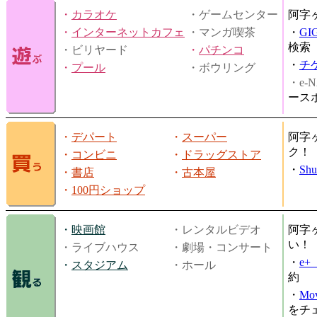
・
カラオケ
・ゲームセンター
阿字
・
インターネットカフェ
・マンガ喫茶
・
GI
検索
・ビリヤード
・
パチンコ
・
チ
・
プール
・ボウリング
・e-N
ース
・
デパート
・
スーパー
阿字
ク！
・
コンビニ
・
ドラッグストア
・
Shu
・
書店
・
古本屋
・
100円ショップ
・
映画館
・レンタルビデオ
阿字
い！
・ライブハウス
・劇場・コンサート
・
e
・
スタジアム
・ホール
約
・
Mov
をチ