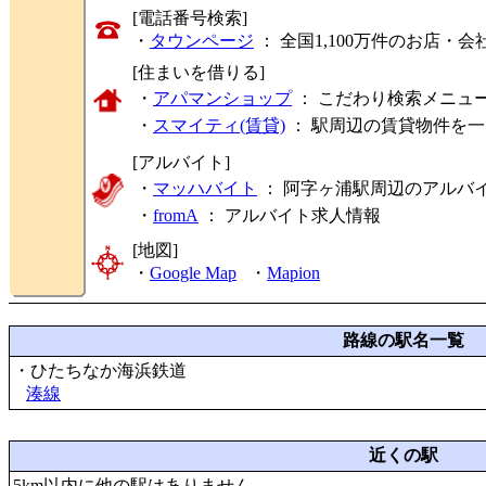
[電話番号検索]
・
タウンページ
： 全国1,100万件のお店
[住まいを借りる]
・
アパマンショップ
： こだわり検索メニュ
・
スマイティ(賃貸)
： 駅周辺の賃貸物件を
[アルバイト]
・
マッハバイト
： 阿字ヶ浦駅周辺のアルバ
・
fromA
：
アルバイト求人情報
[地図]
・
Google Map
・
Mapion
路線の駅名一覧
・ひたちなか海浜鉄道
湊線
近くの駅
5km以内に他の駅はありません