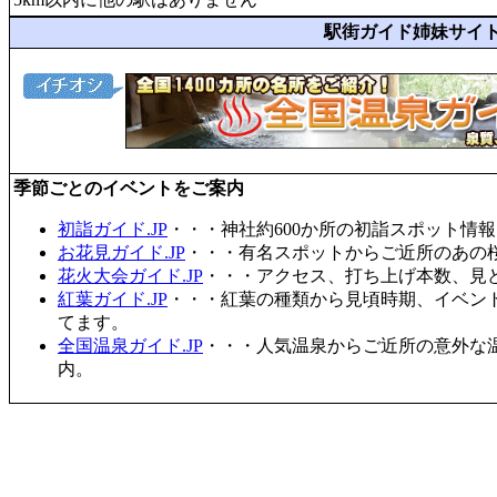
駅街ガイド姉妹サイ
季節ごとのイベントをご案内
初詣ガイド.JP
・・・神社約600か所の初詣スポット情
お花見ガイド.JP
・・・有名スポットからご近所のあの桜
花火大会ガイド.JP
・・・アクセス、打ち上げ本数、見
紅葉ガイド.JP
・・・紅葉の種類から見頃時期、イベン
てます。
全国温泉ガイド.JP
・・・人気温泉からご近所の意外な
内。