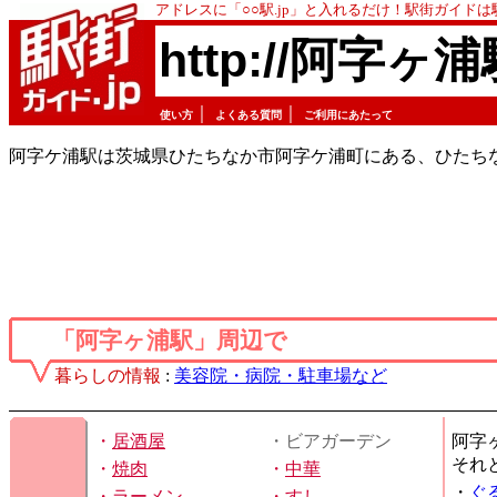
アドレスに「○○駅.jp」と入れるだけ！駅街ガイド
http://阿字ヶ浦
｜
｜
使い方
よくある質問
ご利用にあたって
阿字ケ浦駅は茨城県ひたちなか市阿字ケ浦町にある、ひたち
「阿字ヶ浦駅」周辺で
暮らしの情報
:
美容院・病院・駐車場など
・
居酒屋
・ビアガーデン
阿字
それ
・
焼肉
・
中華
・
ぐ
・
ラーメン
・
すし