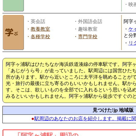
・映画
・英会話
・外国語会話
阿字
・
教養教室
・趣味教室
・
ケ
と分
・
各種学校
・
専門学校
・
リ
阿字ヶ浦駅はひたちなか海浜鉄道湊線の停車駅です。阿字
「あじがうら号」が走っていました。駅周辺には国営ひた
所があります。駅から近いところに太平洋を眺めることが
光・旅行の最後に立ち寄るのもいいかもしれません。駅から
す。そこは、欲しいものを全部でに入れるという思いを込
みるといいかもしれません。阿字ヶ浦駅から徒歩ですぐの
見つけた!jp 地域版
●
駅周辺のあなたのお店を紹介します。掲載に
「阿字ヶ浦駅」周辺の