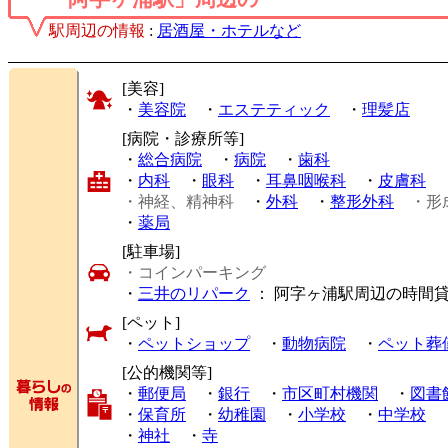
駅周辺の情報
:
居酒屋・ホテルなど
[美容]
・
美容院
・
エステティック
・
理髪店
[病院・診療所等]
・
総合病院
・
病院
・
歯科
・
内科
・
眼科
・
耳鼻咽喉科
・
皮膚科
・神経、精神科
・
外科
・
整形外科
・形
・
薬局
[駐車場]
・コインパーキング
・
三井のリパーク
： 阿字ヶ浦駅周辺の時間
[ペット]
・
ペットショップ
・
動物病院
・
ペット葬
[公的機関等]
・
郵便局
・
銀行
・
市区町村機関
・
図書
・
保育所
・
幼稚園
・
小学校
・
中学校
・
神社
・
寺