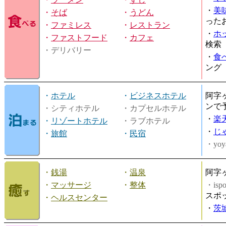
・
美
・
そば
・
うどん
った
・
ファミレス
・
レストラン
・
ホ
・
ファストフード
・
カフェ
検索
・デリバリー
・
食
ング
・
ホテル
・
ビジネスホテル
阿字
ンで
・シティホテル
・カプセルホテル
・
楽
・
リゾートホテル
・ラブホテル
・
じ
・
旅館
・
民宿
・yoy
・
銭湯
・
温泉
阿字
・
マッサージ
・
整体
・is
スポ
・
ヘルスセンター
・
茨